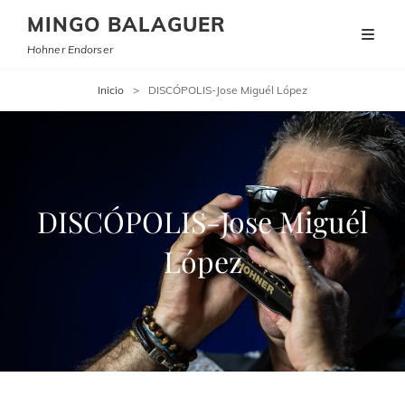
MINGO BALAGUER
Hohner Endorser
Inicio
>
DISCÓPOLIS-Jose Miguél López
DISCÓPOLIS-Jose Miguél
López