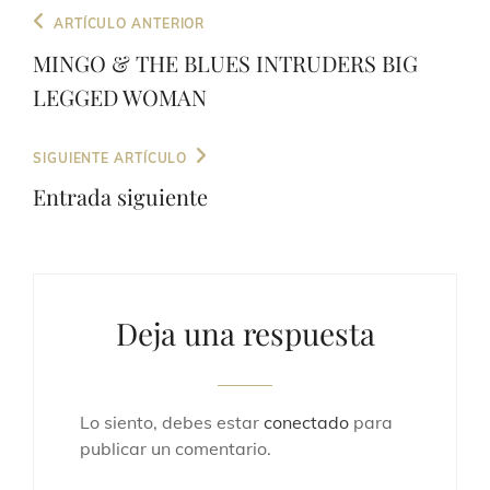
Navegación
Entrada
ARTÍCULO ANTERIOR
de
anterior
MINGO & THE BLUES INTRUDERS BIG
entradas
LEGGED WOMAN
Entrada
SIGUIENTE ARTÍCULO
siguiente
Entrada siguiente
Deja una respuesta
Lo siento, debes estar
conectado
para
publicar un comentario.