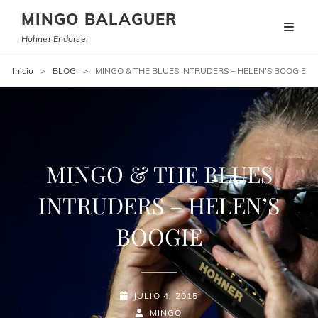
MINGO BALAGUER
Hohner Endorser
Inicio
>
BLOG
>
MINGO & THE BLUES INTRUDERS – HELEN’S BOOGIE
MINGO & THE BLUES
INTRUDERS – HELEN’S
BOOGIE
PUBLICADO
JULIO 4, 2015
EL
POR
BYLINE
MINGO