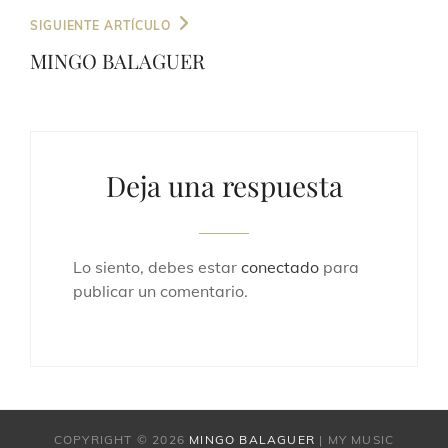
Entrada
SIGUIENTE ARTÍCULO
siguiente
MINGO BALAGUER
Deja una respuesta
Lo siento, debes estar
conectado
para
publicar un comentario.
COPYRIGHT © 2026
MINGO BALAGUER
|
MY MUSIC