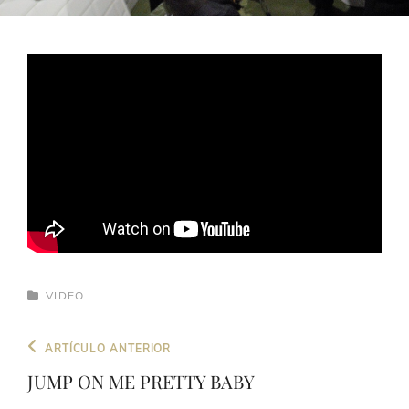
CATEGORÍAS
VIDEO
Navegación
Entrada
ARTÍCULO ANTERIOR
de
anterior
JUMP ON ME PRETTY BABY
entradas